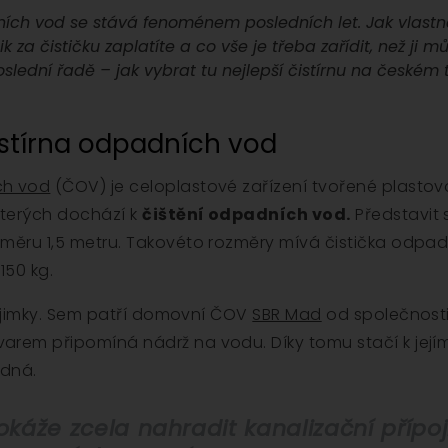
ích vod se stává fenoménem posledních let. Jak vlastně
 za čističku zaplatíte a co vše je třeba zařídit, než ji m
slední řadě – jak vybrat tu nejlepší čistírnu na českém 
stírna odpadních vod
ch vod
(ČOV) je celoplastové zařízení tvořené plastovo
terých dochází k
čištění odpadních vod.
Představit s
měru 1,5 metru. Takovéto rozměry mívá čistička odpad
150 kg.
 výjimky. Sem patří domovní ČOV
SBR Mad
od společnosti 
rem připomíná nádrž na vodu. Díky tomu stačí k jejím
adná.
áže zcela nahradit kanalizační přípojk