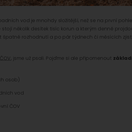
adních vod je mnohdy složitější, než se na první pohle
é stojí několik desítek tisíc korun a kterým denně projd
 špatné rozhodnutí a po pár týdnech či měsících zjisti
í ČOV
, jsme už psali. Pojďme si ale připomenout
základn
ch osob)
dních vod
ovní ČOV