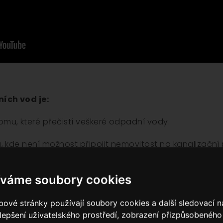
ích vod je:
omu, které přečistí veškeré odpadní vody.
a, kde není možnost připojit nemovitost na kanalizační 
í životností.
íváme soubory cookies
společník zakopaný na pozemku v blízkosti domu.
ové stránky používají soubory cookies a další sledovací ná
lepšení uživatelského prostředí, zobrazení přizpůsobenéh
ch vod není: