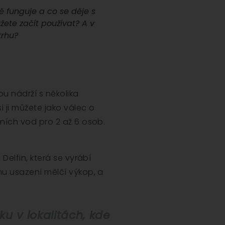
 funguje a co se děje s
ůžete začít používat? A v
trhu?
u nádrží s několika
i ji můžete jako válec o
ních vod pro 2 až 6 osob.
Delfin, která se vyrábí
u usazení mělčí výkop, a
u v lokalitách, kde