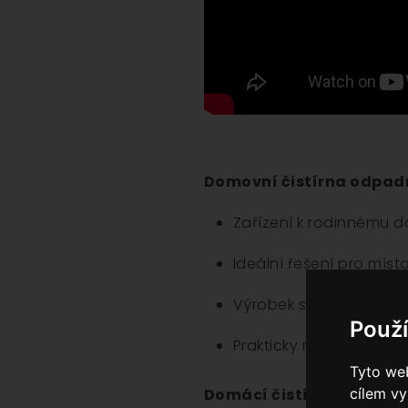
Domovní čistírna odpadn
Zařízení k rodinnému d
Ideální řešení pro míst
Výrobek s 25letou a delš
Použ
Prakticky neviditelný 
Tyto web
cílem vy
Domácí čistírna odpadní