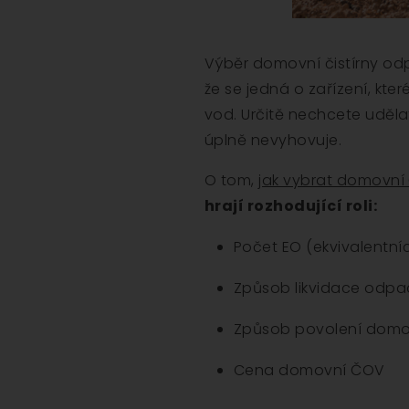
Výběr domovní čistírny odp
že se jedná o zařízení, kter
vod. Určitě nechcete udělat
úplně nevyhovuje.
O tom,
jak vybrat domovn
hrají rozhodující roli:
Počet EO (ekvivalentní
Způsob likvidace odpa
Způsob povolení dom
Cena domovní ČOV