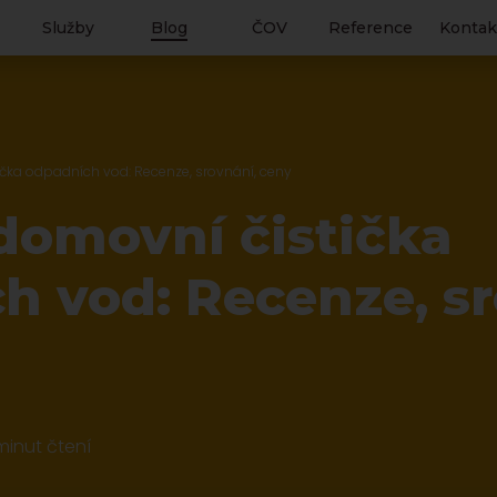
Služby
Blog
ČOV
Reference
Kontak
ička odpadních vod: Recenze, srovnání, ceny
 domovní čistička
h vod: Recenze, sr
minut čtení