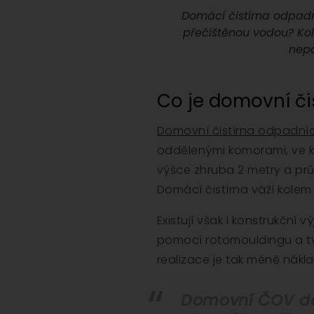
Domácí čistírna odpadn
přečištěnou vodou? Kolik
nepo
Co je domovní či
Domovní čistírna odpadní
oddělenými komorami, ve k
výšce zhruba 2 metry a prů
Domácí čistírna váží kolem 
Existují však i konstrukční
pomocí rotomouldingu a tva
realizace je tak méně nákl
Domovní ČOV dok