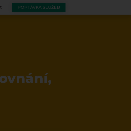
POPTÁVKA SLUŽEB
t
ovnání,