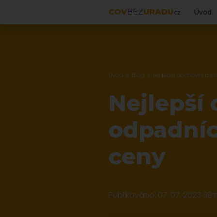
COV
BEZ
URADU
Úvod
.CZ
Úvod
Blog
Nejlepší domovní čist
Nejlepší
odpadníc
ceny
Publikováno: 07. 07. 2023
39 