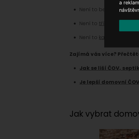
a reklam
Není to bezodtoká
jímk
návštěvn
Není to
tříkomorový sep
Není to
kanalizační pří
Zajímá vás více? Přečtěte
Jak se liší ČOV, septi
Je lepší domovní ČOV,
Jak vybrat domov