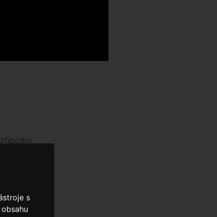
přípojku.
stroje s
o obsahu