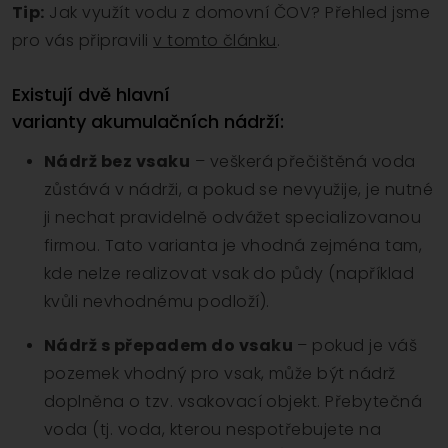
Tip:
Jak využít vodu z domovní ČOV? Přehled jsme
pro vás připravili
v tomto článku
.
Existují dvě hlavní
varianty akumulačních nádrží:
Nádrž bez vsaku
– veškerá přečištěná voda
zůstává v nádrži, a pokud se nevyužije, je nutné
ji nechat pravidelně odvážet specializovanou
firmou. Tato varianta je vhodná zejména tam,
kde nelze realizovat vsak do půdy (například
kvůli nevhodnému podloží).
Nádrž s přepadem do vsaku
– pokud je váš
pozemek vhodný pro vsak, může být nádrž
doplněna o tzv. vsakovací objekt. Přebytečná
voda (tj. voda, kterou nespotřebujete na