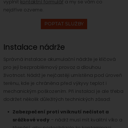
vyplnit
kontaktní formulář
a my se vám co
nejdříve ozveme.
POPTAT SLUŽBY
Instalace nádrže
Správná instalace akumulační nádrže je klíčová
pro její bezproblémový provoz a dlouhou
životnost. Nádrž je nejčastěji umístěna pod úroveň
terénu, kde je chráněna před výkyvy teplot i
mechanickým poškozením. Při instalaci je ale třeba
dodržet několik důležitých technických zásad:
Zabezpečení proti vniknutí nečistot a
srážkové vody
– nádrž musí mít kvalitní víko a
těsnění, aby nedocházelo ke kontaminaci