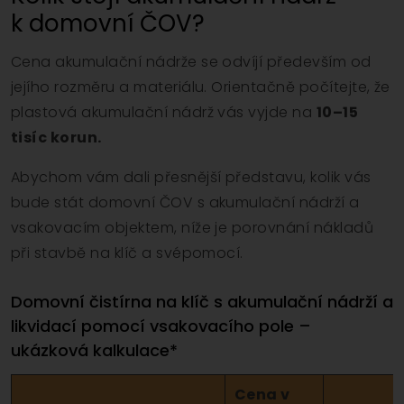
k domovní ČOV?
Cena akumulační nádrže se odvíjí především od
jejího rozměru a materiálu. Orientačně počítejte, že
plastová akumulační nádrž vás vyjde na
10–15
tisíc korun.
Abychom vám dali přesnější představu, kolik vás
bude stát domovní ČOV s akumulační nádrží a
vsakovacím objektem, níže je porovnání nákladů
při stavbě na klíč a svépomocí.
Domovní čistírna na klíč s akumulační nádrží a
likvidací pomocí vsakovacího pole –
ukázková kalkulace*
Cena v