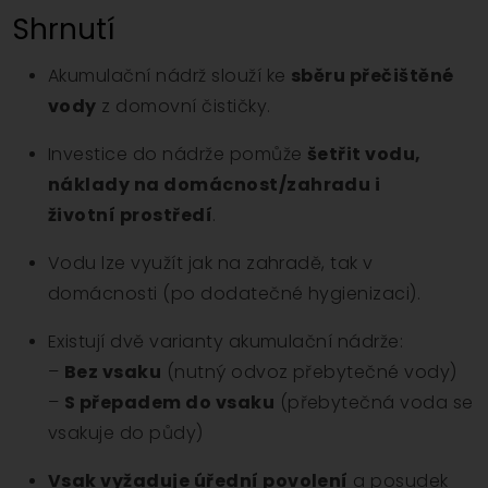
Shrnutí
Akumulační nádrž slouží ke
sběru přečištěné
vody
z domovní čističky.
Investice do nádrže pomůže
šetřit vodu,
náklady na domácnost/zahradu i
životní prostředí
.
Vodu lze využít jak na zahradě, tak v
domácnosti (po dodatečné hygienizaci).
Existují dvě varianty akumulační nádrže:
–
Bez vsaku
(nutný odvoz přebytečné vody)
–
S přepadem do vsaku
(přebytečná voda se
vsakuje do půdy)
Vsak vyžaduje úřední povolení
a posudek