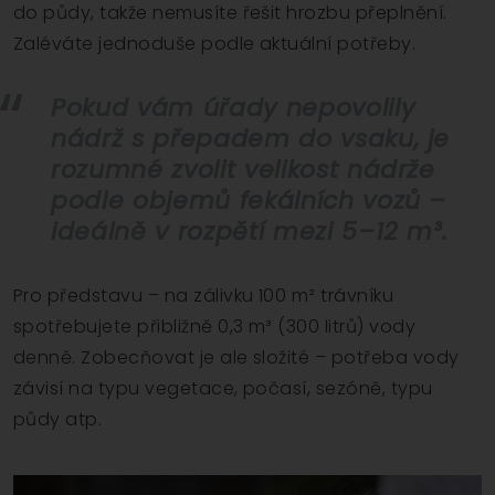
do půdy, takže nemusíte řešit hrozbu přeplnění.
Zaléváte jednoduše podle aktuální potřeby.
Pokud vám úřady nepovolily
nádrž s přepadem do vsaku, je
rozumné zvolit velikost nádrže
podle objemů fekálních vozů –
ideálně v rozpětí mezi 5–12 m³.
Pro představu – na zálivku 100 m² trávníku
spotřebujete přibližně 0,3 m³ (300 litrů) vody
denně. Zobecňovat je ale složité – potřeba vody
závisí na typu vegetace, počasí, sezóně, typu
půdy atp.