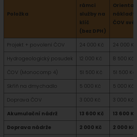
rámci
Orientač
Položka
služby na
náklady
klíč
ČOV své
(bez DPH)
Projekt + povolení ČOV
24 000 Kč
24 000 K
Hydrogeologický posudek
12 000 Kč
8 500 Kč
ČOV (Monocomp 4)
51 500 Kč
51 500 Kč
Skříň na dmychadlo
5 000 Kč
5 000 Kč
Doprava ČOV
3 000 Kč
3 000 Kč
Akumulační nádrž
13 600 Kč
13 600 K
Doprava nádrže
2 000 Kč
2 000 Kč