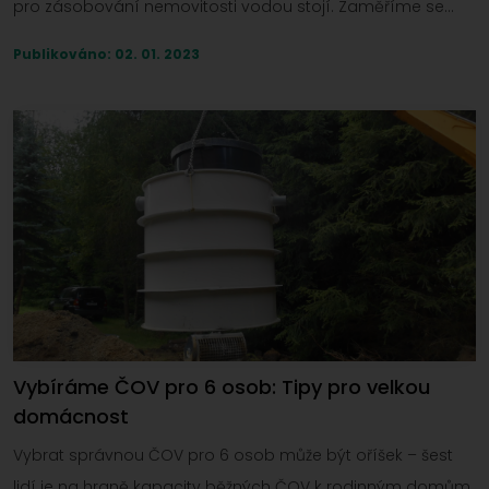
pro zásobování nemovitosti vodou stojí. Zaměříme se
nejen na pořizovací cenovku, ale také na náklady na
Publikováno: 02. 01. 2023
provoz a případně i návratnost investice.
Vybíráme ČOV pro 6 osob: Tipy pro velkou
domácnost
Vybrat správnou ČOV pro 6 osob může být oříšek – šest
lidí je na hraně kapacity běžných ČOV k rodinným domům.