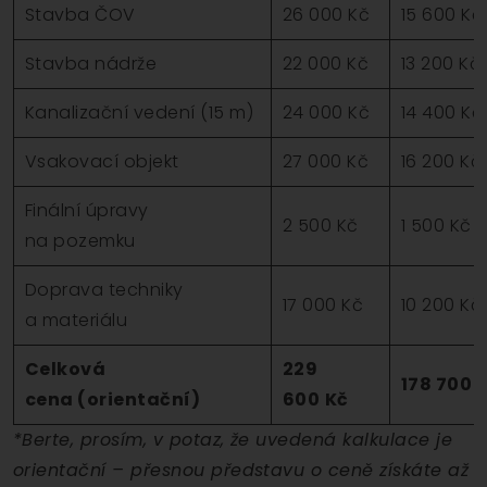
Stavba ČOV
26 000 Kč
15 600 Kč
Stavba nádrže
22 000 Kč
13 200 Kč
Kanalizační vedení (15 m)
24 000 Kč
14 400 Kč
Vsakovací objekt
27 000 Kč
16 200 Kč
Finální úpravy
2 500 Kč
1 500 Kč
na pozemku
Doprava techniky
17 000 Kč
10 200 Kč
a materiálu
Celková
229
178 700 
cena (orientační)
600
Kč
*Berte, prosím, v potaz, že uvedená kalkulace je
orientační – přesnou představu o ceně získáte až