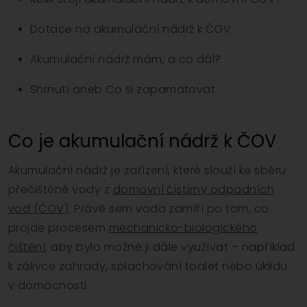
Dotace na akumulační nádrž k ČOV
Akumulační nádrž mám, a co dál?
Shrnutí aneb Co si zapamatovat
Co je akumulační nádrž k ČOV
Akumulační nádrž je zařízení, které slouží ke sběru
přečištěné vody z
domovní čistírny odpadních
vod (ČOV)
. Právě sem voda zamíří po tom, co
projde procesem
mechanicko-biologického
čištění
, aby bylo možné ji dále využívat – například
k zálivce zahrady, splachování toalet nebo úklidu
v domácnosti.