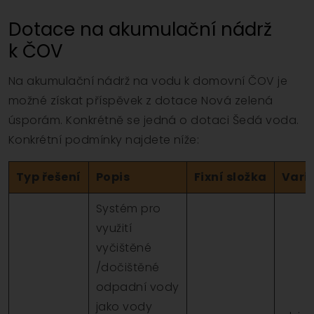
Dotace na akumulační nádrž
k ČOV
Na akumulační nádrž na vodu k domovní ČOV je
možné získat příspěvek z dotace Nová zelená
úsporám. Konkrétně se jedná o dotaci Šedá voda.
Konkrétní podmínky najdete níže:
Typ řešení
Popis
Fixní složka
Varia
Systém pro
využití
vyčištěné
/dočištěné
odpadní vody
jako vody