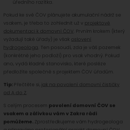
úředního razítka.
Pokud ke své ČOV plánujete akumulační nádrž se
vsakem, je třeba to zohlednit už v
projektové
dokumentaci k domovní ČOV
. Prvním krokem (který
vyžadují také úřady) je však
oslovení
hydrogeologa
. Ten posoudí, zda je váš pozemek
(konkrétně jeho podloží) pro vsak vhodný. Pokud
ano, vydá kladné stanovisko, které posléze
předložíte společně s projektem ČOV úřadům.
Tip:
Přečtěte si,
jak na povolení domovní čističky
od A do Z
.
S celým procesem
povolení domovní ČOV se
vsakem a zálivkou vám v Zakra rádi
pomůžeme.
Zprostředkujeme vám hydrogeologa
a připravíme profesionální
projekt domovní ČOV
.