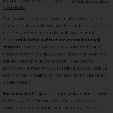
stavbě nádrže můžete například
využít starý septik
nebo jímku
.
Tento přístup je nejen ekonomicky výhodný, ale
také ekologický – dává staré konstrukci nový smysl.
Než však začnete vodu akumulovat, je nutné
žumpu
důkladně vyčistit a zkontrolovat její
těsnost.
Pokud je konstrukce v dobrém stavu a
nepropouští, může sloužit jako rezervoár vody pro
zálivku nebo jiné užitkové účely. V některých
případech je možné využít i starou studnu, vždy je
ale vhodné konzultovat konkrétní technické řešení
s odborníkem.
Máte otázky?
Nejste si jisti, jak s akumulační nádrží
k ČOV začít? V Zakra s vámi rádi probereme
veškeré detaily a pomůžeme s realizací. Stačí