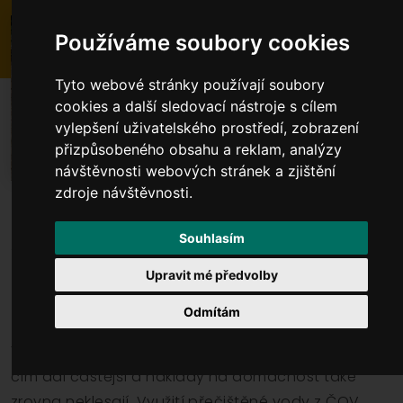
Používáme soubory cookies
Tyto webové stránky používají soubory
cookies a další sledovací nástroje s cílem
vylepšení uživatelského prostředí, zobrazení
přizpůsobeného obsahu a reklam, analýzy
návštěvnosti webových stránek a zjištění
zdroje návštěvnosti.
Souhlasím
Akumulační nádrž k domovní čistírně odpadních vod
je skvělým způsobem, jak zužitkovat přečištěnou
Upravit mé předvolby
vodu z domovní čistírny – a ještě přitom ušetřit. Co
je k jejímu pořízení potřeba?
Odmítám
Voda neustále zdražuje, dlouhotrvající sucho je
čím dál častější a náklady na domácnost také
zrovna neklesají. Využití přečištěné vody z ČOV