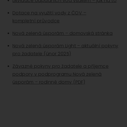
Likvidace odpadních vod vsakem – jak na to
Dotace na využití vody z ČOV –
kompletní průvodce
Nová zelená úsporám – domovská stránka
Nová zelená úsporám Light – aktuální pokyny
pro žadatele (únor 2025)
Závazné pokyny pro žadatele a příjemce
podpory v podprogramu Nová zelená
úsporám – rodinné domy (PDF)