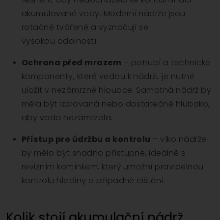
akumulované vody. Moderní nádrže jsou
rotačně tvářené a vyznačují se
vysokou odolností.
Ochrana před mrazem
– potrubí a technické
komponenty, které vedou k nádrži, je nutné
uložit v nezámrzné hloubce. Samotná nádrž by
měla být izolovaná nebo dostatečně hluboko,
aby voda nezamrzala.
Přístup pro údržbu a kontrolu
– víko nádrže
by mělo být snadno přístupné, ideálně s
revizním komínkem, který umožní pravidelnou
kontrolu hladiny a případné čištění.
Kolik stojí akumulační nádrž