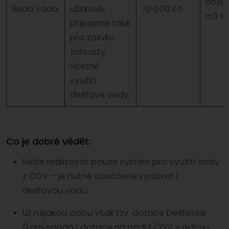
objem
Šedá voda
užitkové,
70 000 Kč
m3 x 
případně také
pro zálivku
zahrady,
včetně
využití
dešťové vody.
Co je dobré vědět:
Nelze realizovat pouze systém pro využití vody
z ČOV – je nutné současně využívat i
dešťovou vodu.
Už nějakou dobu však tzv. dotace Dešťovka
(kam spadá i dotace na nádrž ČOV v režimu