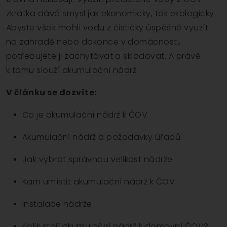
zkrátka dává smysl jak ekonomicky, tak ekologicky.
Abyste však mohli vodu z čističky úspěšně využít
na zahradě nebo dokonce v domácnosti,
potřebujete ji zachytávat a skladovat. A právě
k tomu slouží akumulační nádrž.
V článku se dozvíte:
Co je akumulační nádrž k ČOV
Akumulační nádrž a požadavky úřadů
Jak vybrat správnou velikost nádrže
Kam umístit akumulační nádrž k ČOV
Instalace nádrže
Kolik stojí akumulační nádrž k domovní ČOV?