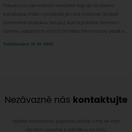
Pokud svou nemovitost nemůžete napojit na obecní
kanalizace, máte v podstatě jen dvě možnosti (pokud
pomineme klasickou žumpu). Buď si pořídíte domovní
čistírny odpadních vod (ČOV) nebo tříkomorový septik s
biofiltrem. Abychom vám rozhodování usnadnili, obě
Publikováno: 10. 01. 2022
zařízení jsme za vás porovnali.
Nezávazně nás
kontaktujte
Vyplňte nezávaznou poptávku služeb a my se vám
obratem ozveme s nabídkou na míru.