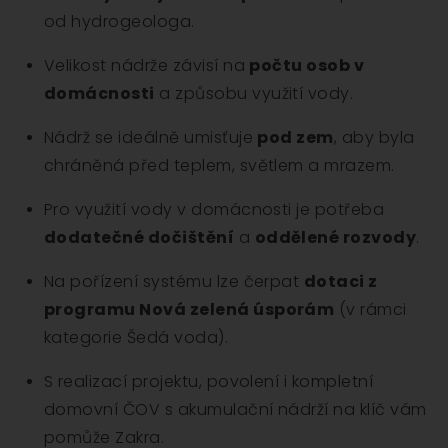
od hydrogeologa.
Velikost nádrže závisí na
počtu osob v
domácnosti
a způsobu využití vody.
Nádrž se ideálně umisťuje
pod zem
, aby byla
chráněná před teplem, světlem a mrazem.
Pro využití vody v domácnosti je potřeba
dodatečné dočištění
a
oddělené rozvody
.
Na pořízení systému lze čerpat
dotaci z
programu Nová zelená úsporám
(v rámci
kategorie Šedá voda).
S realizací projektu, povolení i kompletní
domovní ČOV s akumulační nádrží na klíč vám
pomůže Zakra.