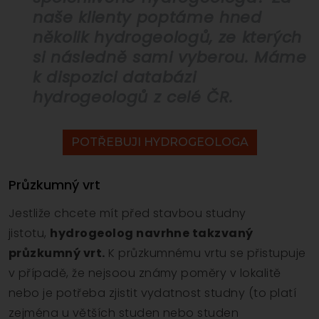
naše klienty poptáme hned
několik hydrogeologů, ze kterých
si následně sami vyberou. Máme
k dispozici databázi
hydrogeologů z celé ČR.
POTŘEBUJI HYDROGEOLOGA
Průzkumný vrt
Jestliže chcete mít před stavbou studny
jistotu,
hydrogeolog navrhne takzvaný
průzkumný vrt.
K průzkumnému vrtu se přistupuje
v případě, že nejsoou známy poměry v lokalitě
nebo je potřeba zjistit vydatnost studny (to platí
zejména u větších studen nebo studen