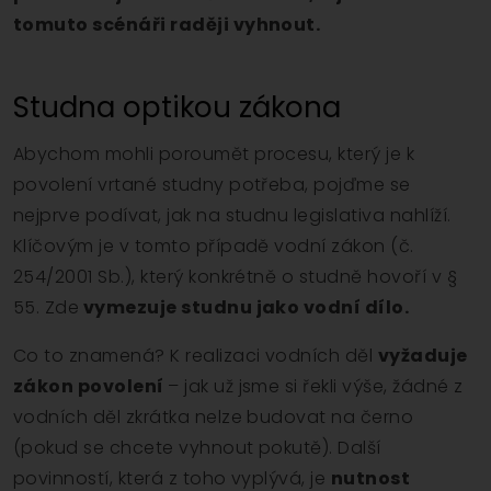
tomuto scénáři raději vyhnout.
Studna optikou zákona
Abychom mohli poroumět procesu, který je k
povolení vrtané studny potřeba, pojďme se
nejprve podívat, jak na studnu legislativa nahlíží.
Klíčovým je v tomto případě vodní zákon (č.
254/2001 Sb.), který konkrétně o studně hovoří v §
55. Zde
vymezuje studnu jako vodní dílo.
Co to znamená? K realizaci vodních děl
vyžaduje
zákon povolení
– jak už jsme si řekli výše, žádné z
vodních děl zkrátka nelze budovat na černo
(pokud se chcete vyhnout pokutě). Další
povinností, která z toho vyplývá, je
nutnost