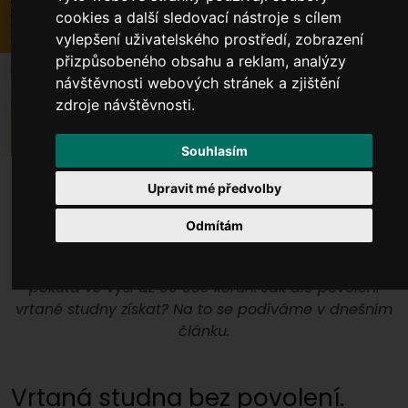
cookies a další sledovací nástroje s cílem
vylepšení uživatelského prostředí, zobrazení
přizpůsobeného obsahu a reklam, analýzy
návštěvnosti webových stránek a zjištění
zdroje návštěvnosti.
Souhlasím
Upravit mé předvolby
Vrtaná studna je dle zákona považována za vodní
Odmítám
dílo, které je třeba povolit na stavebním a
vodoprávním úřadě. V opačném případě vám hrozí
pokuta ve výši až 50 000 korun. Jak ale povolení
vrtané studny získat? Na to se podíváme v dnešním
článku.
Vrtaná studna bez povolení.