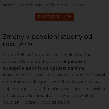
starost tak díky nám můžete hodit za hlavu.
POPTAT SLUŽBY
Změny v povolení studny od
roku 2019
V roce 2019 vešla v platnost novela vodního
zákona
,
dle které je třeba získat
povolení
vodoprávního úřadu k průzkumnému
vrtu.
Velmi často se totiž stávalo, že majitelé začali
odebírat vodu již z průzkumného vrtu, aniž by ho
nejprve legalizovali. Tím pádem studna postrádala
projektovou dokumentaci, stavební povolení i
povolení k odběru vody ze studny.