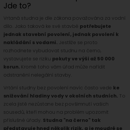
Jde to?
Vrtaná studna je dle zákona považována za vodní
dílo. Jako taková ke své stavbě
potřebujete
jednak stavební povolení, jednak povolení k
nakládání s vodami.
Jestliže se proto
rozhodnete vybudovat studnu na černo,
vystavujete se riziku
pokuty ve výši až 50 000
korun.
Kromě toho vám úřad může nařídit
odstranění nelegální stavby.
Vrtání studny bez povolení navíc často vede
ke
snižování hladiny vody v okolních studních.
To
zcela jistě nezůstane bez povšimnutí vašich
sousedů, kteří mohou na problém upozornit
příslušné úřady.
Studna "na černo" tak
představuje hned několik rizik, a je moudré se