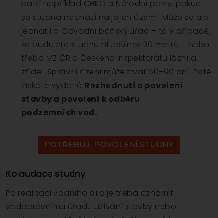
patří například CHKO a Národní parky, pokud
se studna nachází na jejich území. Může se ale
jednat i o Obvodní báňský úřad – to v případě,
že budujete studnu hlubší než 30 metrů – nebo
třeba MZ ČR a Českého inspektorátu lázní a
zřídel. Správní řízení může trvat 60–90 dní. Poté
získáte vydané
Rozhodnutí o povolení
stavby a povolení k odběru
podzemních vod.
POTŘEBUJI POVOLENÍ STUDNY
Kolaudace studny
Po realizaci vodního díla je třeba oznámit
vodoprávnímu úřadu užívání stavby nebo