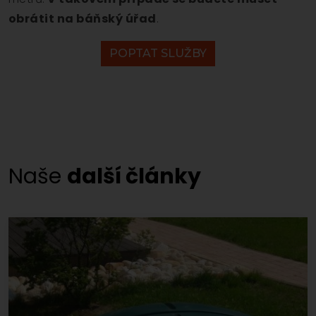
obrátit na báňský úřad
.
POPTAT SLUŽBY
Naše
další články