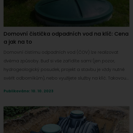
Domovní čistička odpadních vod na klíč: Cena
a jak na to
Domovní čistírnu odpadních vod (ČOV) lze realizovat
dvěma způsoby. Buď si vše zařídíte sami (jen pozor,
hydrogeologický posudek, projekt a stavbu je vždy nutné
svěřit odborníkům), nebo využijete služby na klíč. Takovou
nyní nabízí i naše společnost Zakra – pojďme se proto
Publikováno: 10. 10. 2023
podívat na to, co vám domovní čistička odpadních vod
na klíč přinese a proč se vyplatí do ní investovat.