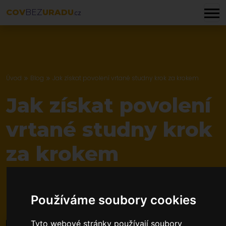
COV
BEZ
URADU
.CZ
Úvod
Blog
Jak získat povolení vrtané studny krok za krokem
Jak získat povolení
vrtané studny krok
za krokem
Publikováno: 07. 11. 2021
8 minut čtení
Používáme soubory cookies
Tyto webové stránky používají soubory