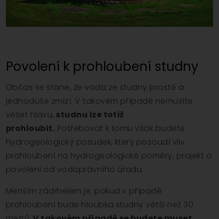
Povolení k prohloubení studny
Občas se stane, že voda ze studny prostě a
jednoduše zmizí. V takovém případě nemusíte
věšet hlavu,
studnu lze totiž
prohloubit.
Potřebovat k tomu však budete
hydrogeologický posudek, který posoudí vliv
prohloubení na hydrogeologické poměry, projekt a
povolení od vodoprávního úřadu.
Menším zádrhelem je, pokud v případě
prohloubení bude hloubka studny větší než 30
metrů.
V takovém případě se budete muset