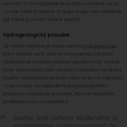
cestou? V tom případě se pojďme podívat na to,
co vás čeká a nemine. Krok po kroku vám ukážeme,
jak získat povolení vrtané studny.
Hydrogeologický posudek
Ze všeho nejdříve je třeba oslovit
hydrogeologa
,
který dokáže určit, zda se na pozemku nachází
dostatečně vydatný pramen spodní vody. Kromě
toho vám poradí, kam studnu s ohledem na okolní
studny, kanalizační potrubí nebo jímky na odpadní
vody umístit. Na základě hydrogeologického
průzkumu vypracuje posudek, který je důležitým
podkladem pro projektanta.
Nevíte, kde sehnat zkušeného a
spolehlivého hydrogeologa? Za