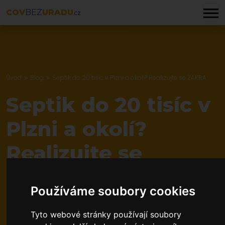
COV
BEZ
URADU
.CZ
Úvod
Blog
Septik do 20 tisíc v Plzni a okolí? Realizujte se ZAKRA
Septik do 20 tisíc v
Plzni a okolí?
Realizujte se
ZAKRA
Používáme soubory cookies
Tyto webové stránky používají soubory
Publikováno: 28. 09. 2023
5 minut čtení