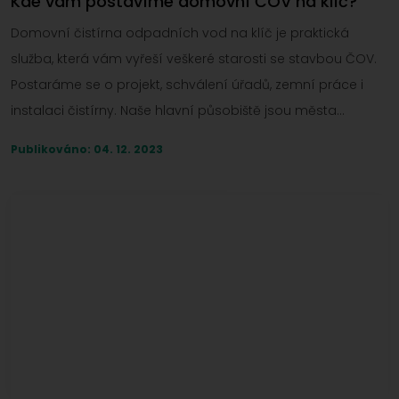
Kde vám postavíme domovní ČOV na klíč?
Domovní čistírna odpadních vod na klíč je praktická
služba, která vám vyřeší veškeré starosti se stavbou ČOV.
Postaráme se o projekt, schválení úřadů, zemní práce i
instalaci čistírny. Naše hlavní působiště jsou města
Domažlice, Dobřany, Plzeň, Klatovy, Rokycany, Stod a další
Publikováno: 04. 12. 2023
místa v Plzeňském kraji. Službu ale můžete objednat
kdekoliv v ČR.