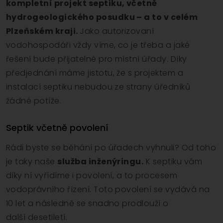
kompletní projekt septiku, včetně
hydrogeologického posudku – a to v celém
Plzeňském kraji.
Jako autorizovaní
vodohospodáři vždy víme, co je třeba a jaké
řešení bude přijatelné pro místní úřady. Díky
předjednání máme jistotu, že s projektem a
instalací septiku nebudou ze strany úředníků
žádné potíže.
Septik včetně povolení
Rádi byste se běhání po úřadech vyhnuli? Od toho
je taky naše
služba inženýringu.
K septiku vám
díky ní vyřídíme i povolení, a to procesem
vodoprávního řízení. Toto povolení se vydává na
10 let a následně se snadno prodlouží o
další desetiletí.