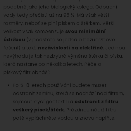
podobně jako jeho biologický kolega. Odpadní
vody tedy přečistí až na 95 %. Má však větší
rozměry, neboť se plní pískem a štěrkem. Větší
velikost však kompenzuje
svou minimální
údržbou
(v podstatě se jedná o bezúdržbové
řešení) a také
nezávislostí na elektřině.
Jedinou
nevýhodu je tak nezbytná výměna štěrku či písku,
která nastane po několika letech. Péče o
pískový filtr obnáší:
Po 5–8 letech používání budete muset
odstranit zeminu, která se nachází nad filtrem,
sejmout krycí geotextilii a
odstranit z filtru
veškerý písek/štěrk.
Prázdnou nádrž filtru
poté vypláchněte vodou a znovu naplňte.