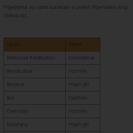
Přijedeme za vámi kamkoliv v celém Plzeňském kraji.
Třeba do:
Obec
Okres
Bělá nad Radbuzou
Domažlice
Bezdružice
Tachov
Blovice
Plzeň-jih
Bor
Tachov
Černošín
Tachov
Dobřany
Plzeň-jih