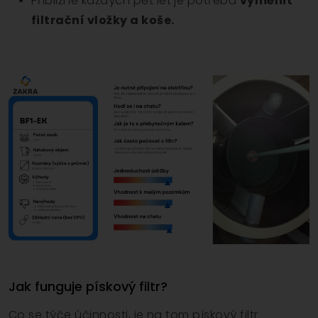
Přibližně každých pět let je potřeba
vyměnit
filtrační vložky a koše.
Jak funguje pískový filtr?
Co se týče účinnosti, je na tom pískový filtr