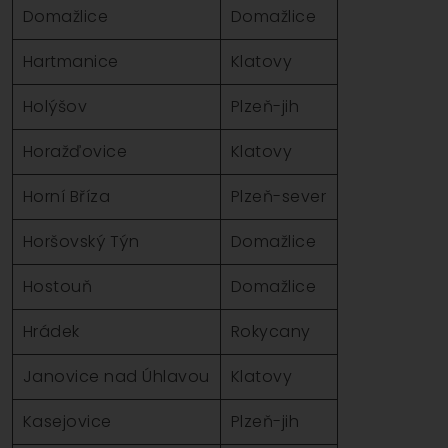
Domažlice
Domažlice
Hartmanice
Klatovy
Holýšov
Plzeň-jih
Horažďovice
Klatovy
Horní Bříza
Plzeň-sever
Horšovský Týn
Domažlice
Hostouň
Domažlice
Hrádek
Rokycany
Janovice nad Úhlavou
Klatovy
Kasejovice
Plzeň-jih