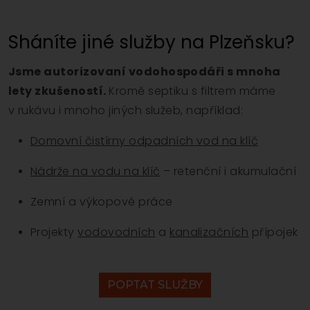
Sháníte jiné služby na Plzeňsku?
Jsme autorizovaní vodohospodáři s mnoha
lety zkušeností.
Kromě septiku s filtrem máme
v rukávu i mnoho jiných služeb, například:
Domovní čistírny odpadních vod na klíč
Nádrže na vodu na klíč
– retenční i akumulační
Zemní a výkopové práce
Projekty
vodovodních
a
kanalizačních
přípojek
POPTAT SLUŽBY