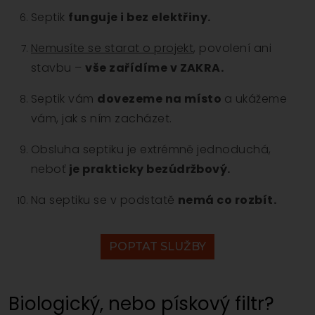
Septik
funguje i bez elektřiny.
Nemusíte se starat o projekt
, povolení ani
stavbu –
vše zařídíme v ZAKRA.
Septik vám
dovezeme na místo
a ukážeme
vám, jak s ním zacházet.
Obsluha septiku je extrémně jednoduchá,
neboť
je prakticky bezúdržbový.
Na septiku se v podstatě
nemá co rozbít.
POPTAT SLUŽBY
Biologický, nebo pískový filtr?