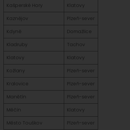
Kašperské Hory
Klatovy
Kaznějov
Plzeň-sever
Kdyně
Domažlice
Kladruby
Tachov
Klatovy
Klatovy
Kožlany
Plzeň-sever
Kralovice
Plzeň-sever
Manětín
Plzeň-sever
Měčín
Klatovy
Město Touškov
Plzeň-sever