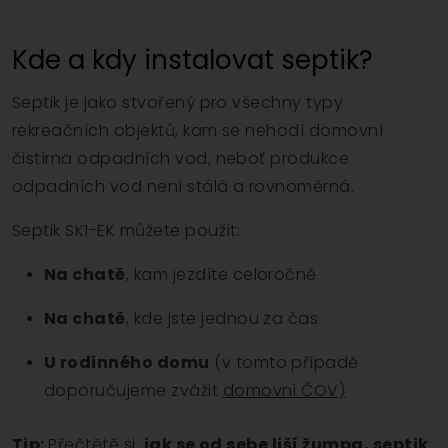
Kde a kdy instalovat septik?
Septik je jako stvořený pro všechny typy
rekreačních objektů, kam se nehodí domovní
čistírna odpadních vod, neboť produkce
odpadních vod není stálá a rovnoměrná.
Septik SK1-EK můžete použít:
Na chatě
, kam jezdíte celoročně
Na chatě
, kde jste jednou za čas
U rodinného domu
(v tomto případě
doporučujeme zvážit
domovní ČOV)
Tip:
Přečtětě si,
jak se od sebe liší žumpa, septik