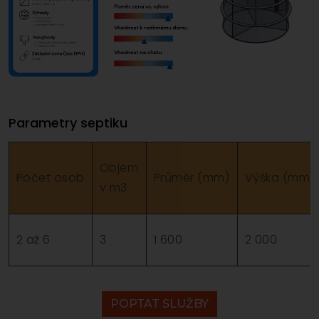
Parametry septiku
Objem
Počet osob
Průměr (mm)
Výška (mm)
v m3
2 až 6
3
1 600
2 000
POPTAT SLUŽBY