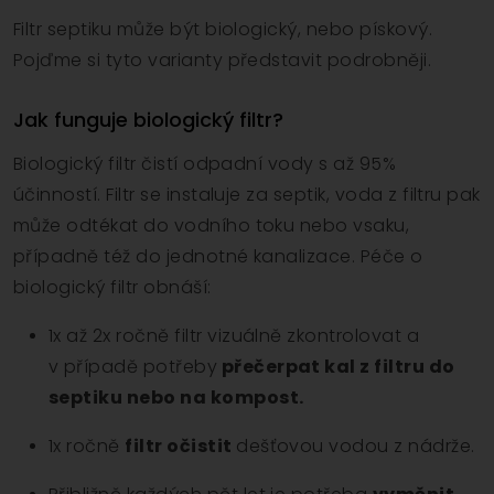
Filtr septiku může být biologický, nebo pískový.
Pojďme si tyto varianty představit podrobněji.
Jak funguje biologický filtr?
Biologický filtr čistí odpadní vody s až 95%
účinností. Filtr se instaluje za septik, voda z filtru pak
může odtékat do vodního toku nebo vsaku,
případně též do jednotné kanalizace. Péče o
biologický filtr obnáší:
1x až 2x ročně filtr vizuálně zkontrolovat a
v případě potřeby
přečerpat kal z filtru do
septiku nebo na kompost.
1x ročně
filtr očistit
dešťovou vodou z nádrže.