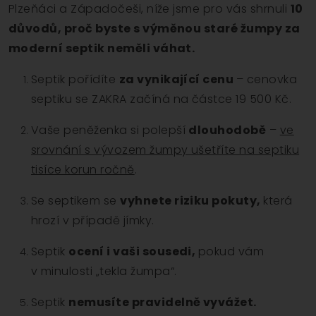
Plzeňáci a Západočeši, níže jsme pro vás shrnuli
10
důvodů, proč byste s výměnou staré žumpy za
moderní septik neměli váhat.
Septik pořídíte
za vynikající cenu
– cenovka
septiku se ZAKRA začíná na částce 19 500 Kč.
Vaše peněženka si polepší
dlouhodobě
–
ve
srovnání s vývozem žumpy ušetříte na septiku
tisíce korun ročně
.
Se septikem se
vyhnete riziku pokuty,
která
hrozí v případě jímky.
Septik
ocení i vaši sousedi,
pokud vám
v minulosti „tekla žumpa“.
Septik
nemusíte pravidelně vyvážet.