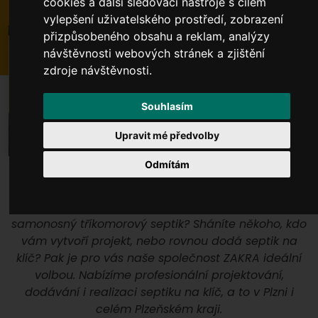
cookies a další sledovací nástroje s cílem
vylepšení uživatelského prostředí, zobrazení
přizpůsobeného obsahu a reklam, analýzy
návštěvnosti webových stránek a zjištění
zdroje návštěvnosti.
Souhlasím
Upravit mé předvolby
Odmítám
Bydlíte v Plzni a okolí a rádi byste realizovali
samonosný tříkomorový septik? Sháníte někoho, kdo
vám vytvoří projekt, nebo rovnou dodá septik na
klíč? Pak je pro vás naše společnost ZAKRA ideální
volbou. Nabízíme profesionální projektování,
dodávání i realizaci septiku na klíč, a to v Plzni i
celém Plzeňském kraji.