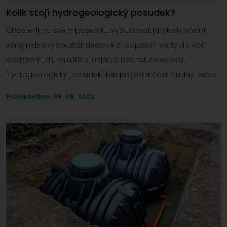
Kolik stojí hydrogeologický posudek?
Chcete-li na svém pozemku vybudovat jakýkoliv vodní
zdroj nebo vypouštět dešťové či odpadní vody do vod
podzemních, musíte si nejprve nechat zpracovat
hydrogeologický posudek. Ten projektantovi studny nebo
domovní ČOV napoví, kde se nachází vodní zdroj nebo
Publikováno: 09. 06. 2022
jak řešit vsakování. Zjistěte, kolik stojí hydrogeologický
posudek a jak ho sehnat.